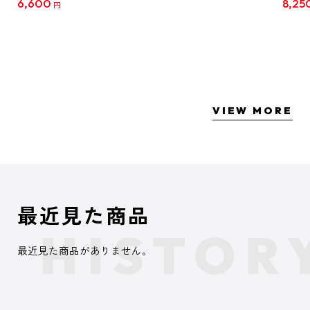
6,600
8,25
円
クリア
【1B
VIEW MORE
最近見た商品
最近見た商品がありません。