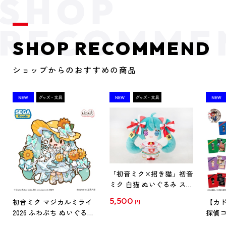
SHOP RECOMMEND
ショップからのおすすめの商品
「初音ミク×招き猫」初音
ミク 白猫 ぬいぐるみ スタ
ンダード Art by らっす
5,500
初音ミク マジカルミライ
【カド
円
2026 ふわぷち ぬいぐるみ
探偵コ
L
探偵コ