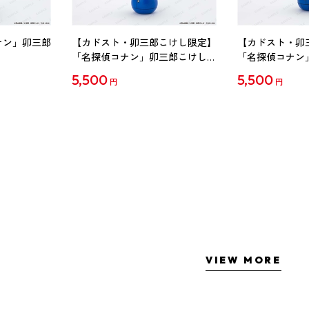
ナン」卯三郎
【カドスト・卯三郎こけし限定】
【カドスト・卯
「名探偵コナン」卯三郎こけし
「名探偵コナン
工藤新一
毛利蘭
5,500
5,500
円
円
VIEW MORE