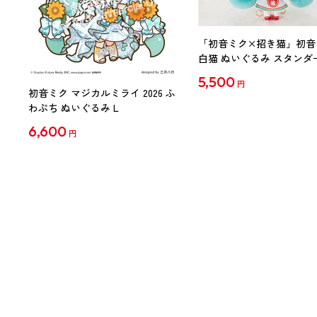
「初音ミク×招き猫」初音
白猫 ぬいぐるみ スタンダ
Art by らっす
5,500
円
初音ミク マジカルミライ 2026 ふ
わぷち ぬいぐるみ L
6,600
円