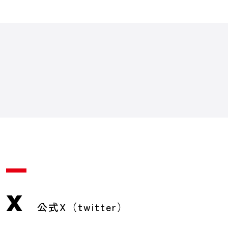
X
公式X（twitter）