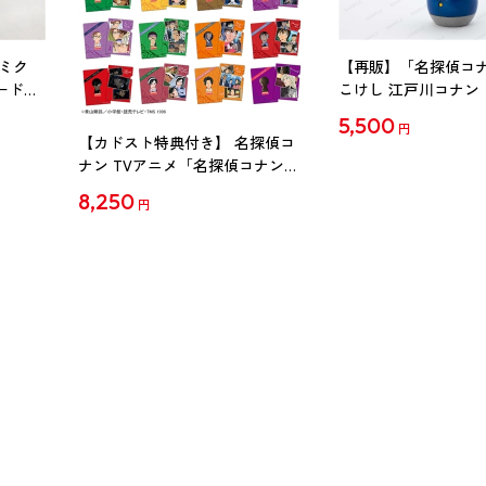
ミク
【再販】「名探偵コ
ード
こけし 江戸川コナン
5,500
円
【カドスト特典付き】 名探偵コ
ナン TVアニメ「名探偵コナン」
30周年記念クリアファイル Vol.2
8,250
円
【1BOX】