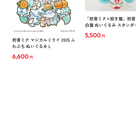
「初音ミク×招き猫」初音
白猫 ぬいぐるみ スタンダ
Art by らっす
5,500
円
初音ミク マジカルミライ 2026 ふ
わぷち ぬいぐるみ L
6,600
円