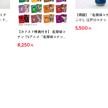
ミク
【再販】「名探偵コ
ード
こけし 江戸川コナン
5,500
円
【カドスト特典付き】 名探偵コ
ナン TVアニメ「名探偵コナン」
30周年記念クリアファイル Vol.2
8,250
円
【1BOX】