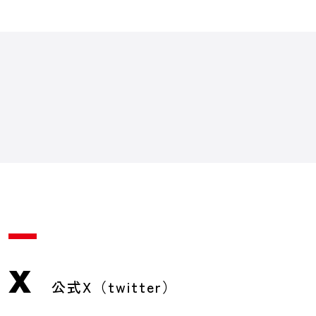
X
公式X（twitter）