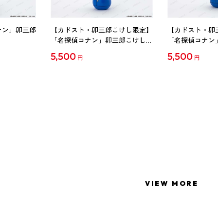
ナン」卯三郎
【カドスト・卯三郎こけし限定】
【カドスト・卯
「名探偵コナン」卯三郎こけし
「名探偵コナン
工藤新一
毛利蘭
5,500
5,500
円
円
VIEW MORE