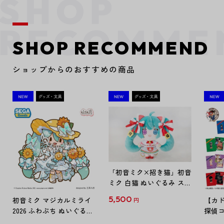
SHOP RECOMMEND
ショップからのおすすめの商品
「初音ミク×招き猫」初音
ミク 白猫 ぬいぐるみ スタ
ンダード Art by らっす
5,500
初音ミク マジカルミライ
【カド
円
2026 ふわぷち ぬいぐるみ
探偵コ
L
探偵コ