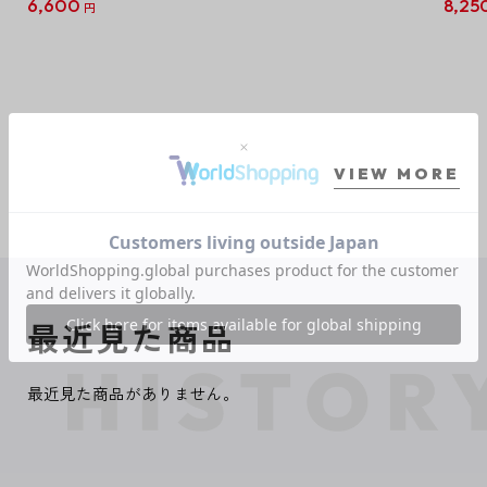
6,600
8,25
円
クリア
【1B
VIEW MORE
最近見た商品
最近見た商品がありません。