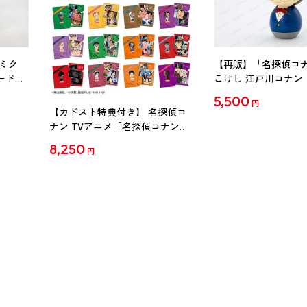
ミク
【再販】「名探偵コ
ード
こけし 江戸川コナン
5,500
円
【カドスト特典付き】 名探偵コ
ナン TVアニメ「名探偵コナン」
30周年記念クリアファイル Vol.2
8,250
円
【1BOX】