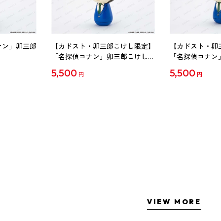
ナン」卯三郎
【カドスト・卯三郎こけし限定】
【カドスト・卯
「名探偵コナン」卯三郎こけし
「名探偵コナン
工藤新一
毛利蘭
5,500
5,500
円
円
VIEW MORE