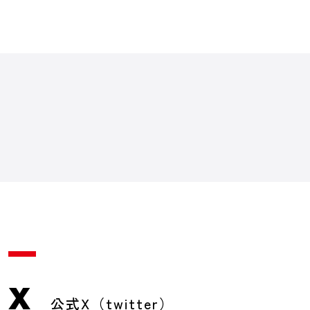
X
公式X（twitter）