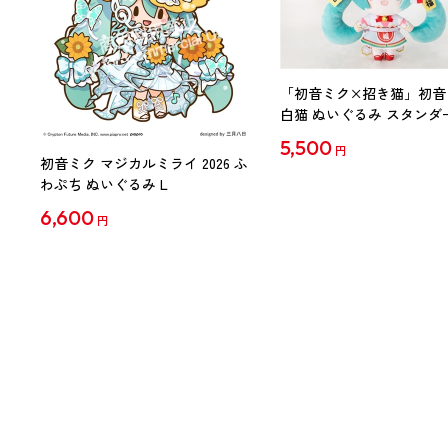
「初音ミク×招き猫」初音
白猫 ぬいぐるみ スタンダ
Art by らっす
5,500
円
初音ミク マジカルミライ 2026 ふ
わぷち ぬいぐるみ L
6,600
円