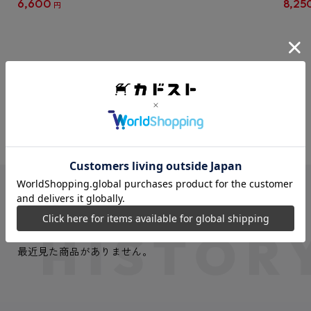
6,600
8,25
円
クリア
【1B
VIEW MORE
最近見た商品
最近見た商品がありません。