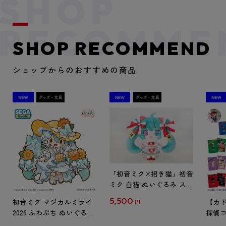
SHOP RECOMMEND
ショップからのおすすめの商品
「初音ミク×招き猫」初音
ミク 白猫 ぬいぐるみ スタ
ンダード Art by らっす
5,500
初音ミク マジカルミライ
【カド
円
2026 ふわぷち ぬいぐるみ
探偵コ
L
探偵コ