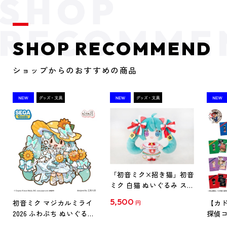
SHOP RECOMMEND
ショップからのおすすめの商品
「初音ミク×招き猫」初音
ミク 白猫 ぬいぐるみ スタ
ンダード Art by らっす
5,500
初音ミク マジカルミライ
【カド
円
2026 ふわぷち ぬいぐるみ
探偵コ
L
探偵コ