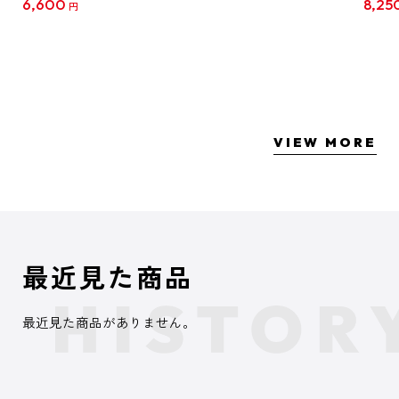
6,600
8,25
円
クリア
【1B
VIEW MORE
最近見た商品
最近見た商品がありません。