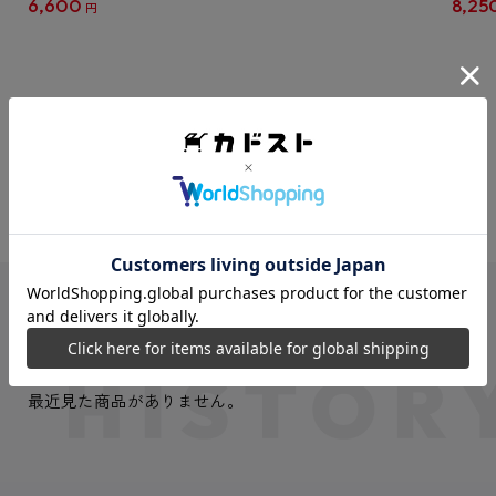
6,600
8,25
円
クリア
【1B
VIEW MORE
最近見た商品
最近見た商品がありません。