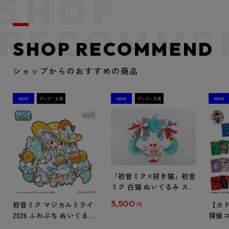
SHOP RECOMMEND
ショップからのおすすめの商品
「初音ミク×招き猫」初音
ミク 白猫 ぬいぐるみ スタ
ンダード Art by らっす
5,500
初音ミク マジカルミライ
【カド
円
2026 ふわぷち ぬいぐるみ
探偵コ
L
探偵コ