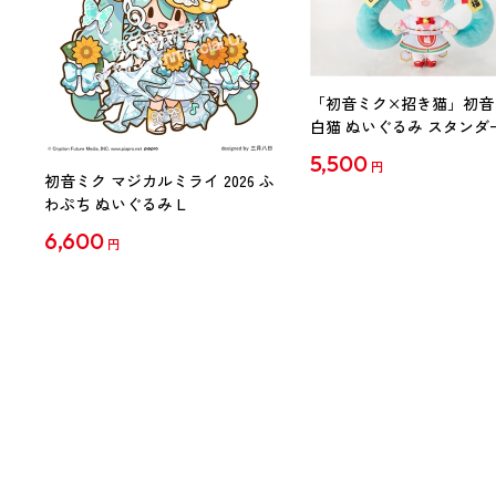
「初音ミク×招き猫」初音
白猫 ぬいぐるみ スタンダ
Art by らっす
5,500
円
初音ミク マジカルミライ 2026 ふ
わぷち ぬいぐるみ L
6,600
円