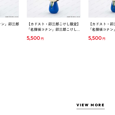
ナン」卯三郎
【カドスト・卯三郎こけし限定】
【カドスト・卯
「名探偵コナン」卯三郎こけし
「名探偵コナン
工藤新一
毛利蘭
5,500
5,500
円
円
VIEW MORE