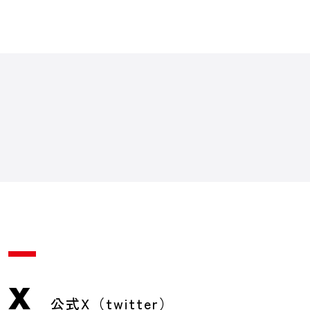
X
公式X（twitter）