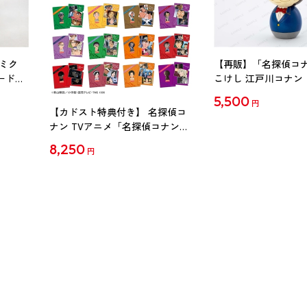
ミク
【再販】「名探偵コ
ード
こけし 江戸川コナン
5,500
円
【カドスト特典付き】 名探偵コ
ナン TVアニメ「名探偵コナン」
30周年記念クリアファイル Vol.2
8,250
円
【1BOX】