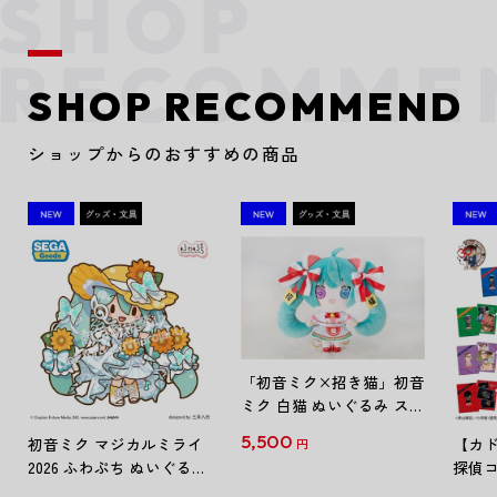
SHOP RECOMMEND
ショップからのおすすめの商品
「初音ミク×招き猫」初音
ミク 白猫 ぬいぐるみ スタ
ンダード Art by らっす
5,500
初音ミク マジカルミライ
【カド
円
2026 ふわぷち ぬいぐるみ
探偵コ
L
探偵コ