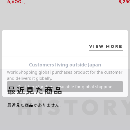
6,600
8,25
円
クリア
【1B
VIEW MORE
最近見た商品
最近見た商品がありません。