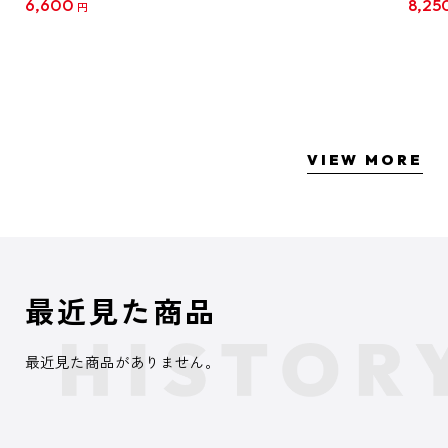
6,600
8,25
円
クリア
【1B
VIEW MORE
最近見た商品
最近見た商品がありません。