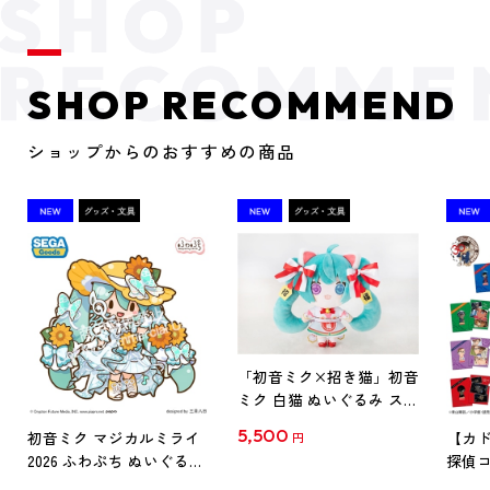
SHOP RECOMMEND
ショップからのおすすめの商品
「初音ミク×招き猫」初音
ミク 白猫 ぬいぐるみ スタ
ンダード Art by らっす
5,500
初音ミク マジカルミライ
【カド
円
2026 ふわぷち ぬいぐるみ
探偵コ
L
探偵コ