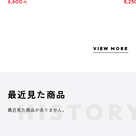
6,600
8,25
円
クリア
【1B
VIEW MORE
最近見た商品
最近見た商品がありません。