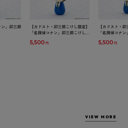
ナン」卯三郎
【カドスト・卯三郎こけし限定】
【カドスト・卯
「名探偵コナン」卯三郎こけし
「名探偵コナン
工藤新一
毛利蘭
5,500
5,500
円
円
VIEW MORE