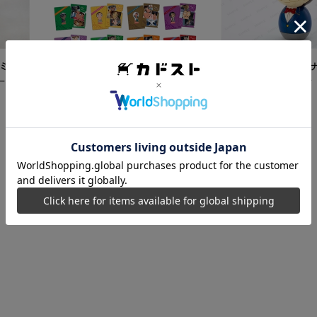
ミク
【再販】「名探偵コ
ード
こけし 江戸川コナン
5,500
円
【カドスト特典付き】 名探偵コ
ナン TVアニメ「名探偵コナン」
30周年記念クリアファイル Vol.2
8,250
円
【1BOX】