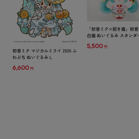
「初音ミク×招き猫」初音
白猫 ぬいぐるみ スタンダ
Art by らっす
5,500
円
初音ミク マジカルミライ 2026 ふ
わぷち ぬいぐるみ L
6,600
円