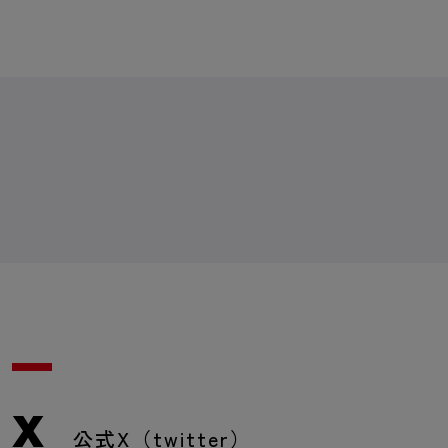
X
公式X（twitter）