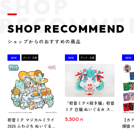
SHOP RECOMMEND
ショップからのおすすめの商品
「初音ミク×招き猫」初音
ミク 白猫 ぬいぐるみ スタ
ンダード Art by らっす
5,500
初音ミク マジカルミライ
【カド
円
2026 ふわぷち ぬいぐるみ
探偵コ
L
探偵コ