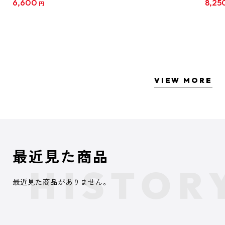
6,600
8,25
円
クリア
【1B
VIEW MORE
最近見た商品
最近見た商品がありません。