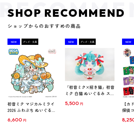
SHOP RECOMMEND
ショップからのおすすめの商品
「初音ミク×招き猫」初音
ミク 白猫 ぬいぐるみ スタ
ンダード Art by らっす
5,500
初音ミク マジカルミライ
【カド
円
2026 ふわぷち ぬいぐるみ
探偵コ
L
探偵コ
6,600
8,25
円
クリア
【1B