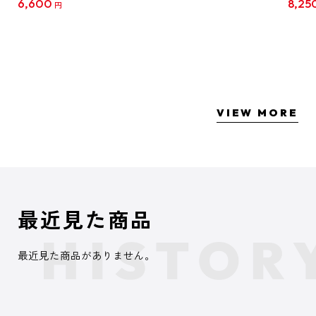
6,600
8,25
円
クリア
【1B
VIEW MORE
最近見た商品
最近見た商品がありません。