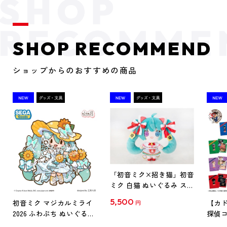
SHOP RECOMMEND
ショップからのおすすめの商品
「初音ミク×招き猫」初音
ミク 白猫 ぬいぐるみ スタ
ンダード Art by らっす
5,500
初音ミク マジカルミライ
【カド
円
2026 ふわぷち ぬいぐるみ
探偵コ
L
探偵コ