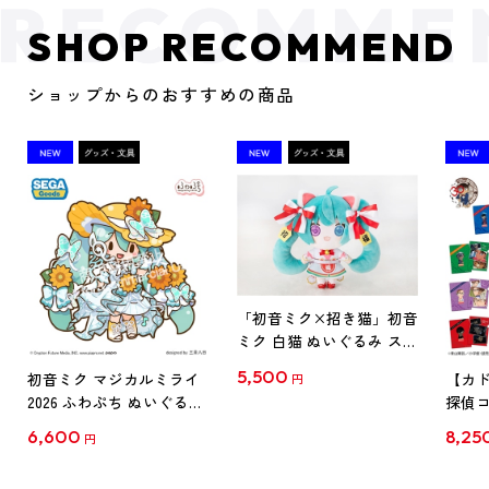
SHOP RECOMMEND
ショップからのおすすめの商品
「初音ミク×招き猫」初音
ミク 白猫 ぬいぐるみ スタ
ンダード Art by らっす
5,500
初音ミク マジカルミライ
【カド
円
2026 ふわぷち ぬいぐるみ
探偵コ
L
探偵コ
6,600
8,25
円
クリア
【1B