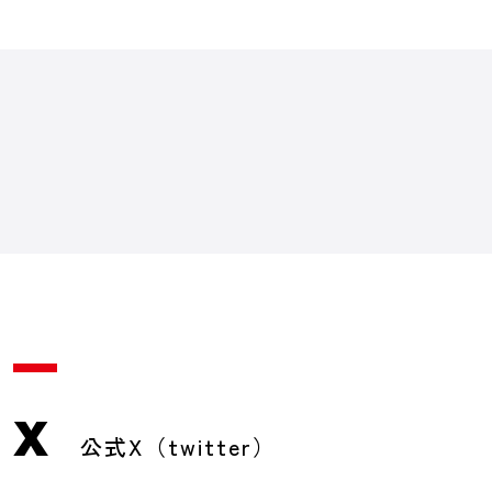
X
公式X（twitter）