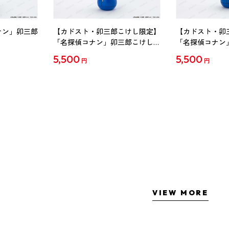
ナン」卯三郎
【カドスト・卯三郎こけし限定】
【カドスト・卯
「名探偵コナン」卯三郎こけし
「名探偵コナン
工藤新一
毛利蘭
5,500
5,500
円
円
VIEW MORE