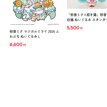
「初音ミク×招き猫」初音
白猫 ぬいぐるみ スタンダ
Art by らっす
5,500
円
初音ミク マジカルミライ 2026 ふ
わぷち ぬいぐるみ L
6,600
円