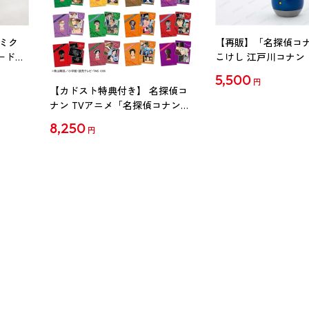
ミク
【再販】「名探偵コ
ード
こけし 江戸川コナン
5,500
円
【カドスト特典付き】 名探偵コ
ナン TVアニメ「名探偵コナン」
30周年記念クリアファイル Vol.2
8,250
円
【1BOX】