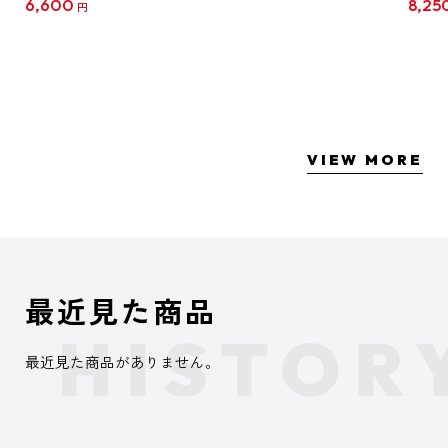
6,600
8,25
円
クリア
【1B
VIEW MORE
最近見た商品
最近見た商品がありません。