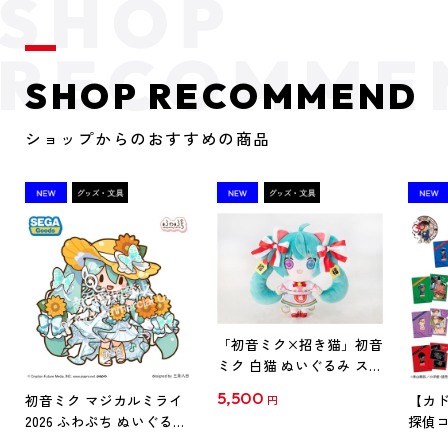
SHOP RECOMMEND
ショップからのおすすめの商品
「初音ミク×招き猫」初音
ミク 白猫 ぬいぐるみ スタ
ンダード Art by らっす
5,500
初音ミク マジカルミライ
【カド
円
2026 ふわぷち ぬいぐるみ
探偵コ
L
探偵コ