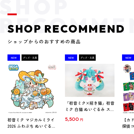
SHOP RECOMMEND
ショップからのおすすめの商品
「初音ミク×招き猫」初音
ミク 白猫 ぬいぐるみ スタ
ンダード Art by らっす
5,500
初音ミク マジカルミライ
【カド
円
2026 ふわぷち ぬいぐるみ
探偵コ
L
探偵コ