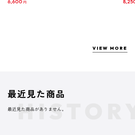
6,600
8,25
円
クリア
【1B
VIEW MORE
最近見た商品
最近見た商品がありません。