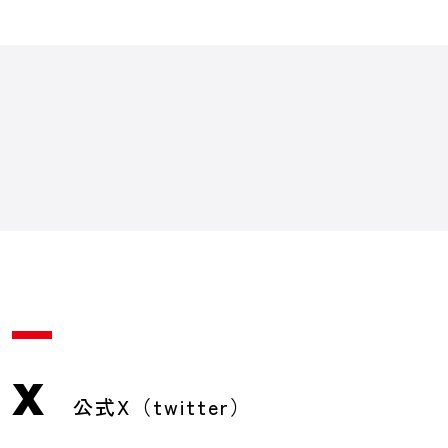
X
公式X（twitter）