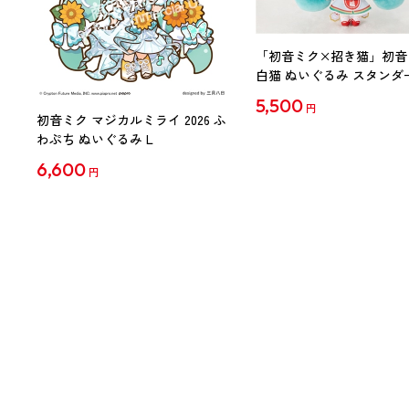
「初音ミク×招き猫」初音
白猫 ぬいぐるみ スタンダ
Art by らっす
5,500
円
初音ミク マジカルミライ 2026 ふ
わぷち ぬいぐるみ L
6,600
円