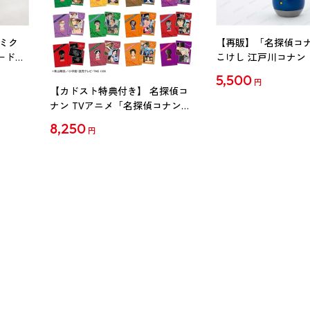
ミク
【再販】「名探偵コ
ード
こけし 江戸川コナン
5,500
円
【カドスト特典付き】 名探偵コ
ナン TVアニメ「名探偵コナン」
30周年記念クリアファイル Vol.2
8,250
円
【1BOX】