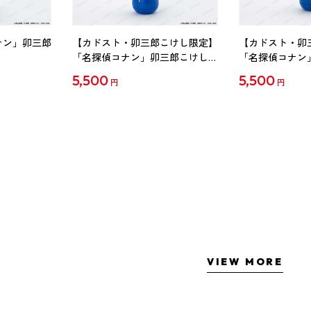
ナン」卯三郎
【カドスト・卯三郎こけし限定】
【カドスト・卯
「名探偵コナン」卯三郎こけし
「名探偵コナン
工藤新一
毛利蘭
5,500
5,500
円
円
VIEW MORE