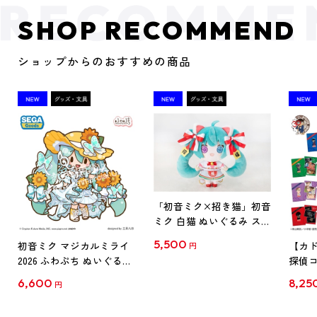
SHOP RECOMMEND
ショップからのおすすめの商品
「初音ミク×招き猫」初音
ミク 白猫 ぬいぐるみ スタ
ンダード Art by らっす
5,500
初音ミク マジカルミライ
【カド
円
2026 ふわぷち ぬいぐるみ
探偵コ
L
探偵コ
6,600
8,25
円
クリア
【1B