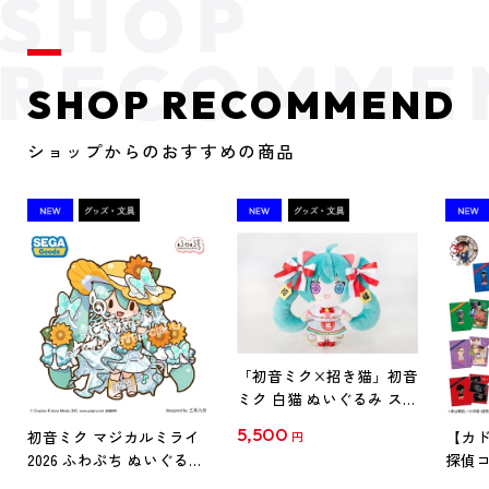
SHOP RECOMMEND
ショップからのおすすめの商品
「初音ミク×招き猫」初音
ミク 白猫 ぬいぐるみ スタ
ンダード Art by らっす
5,500
初音ミク マジカルミライ
【カド
円
2026 ふわぷち ぬいぐるみ
探偵コ
L
探偵コ