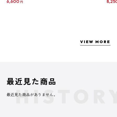
6,600
8,25
円
クリア
【1B
VIEW MORE
最近見た商品
最近見た商品がありません。