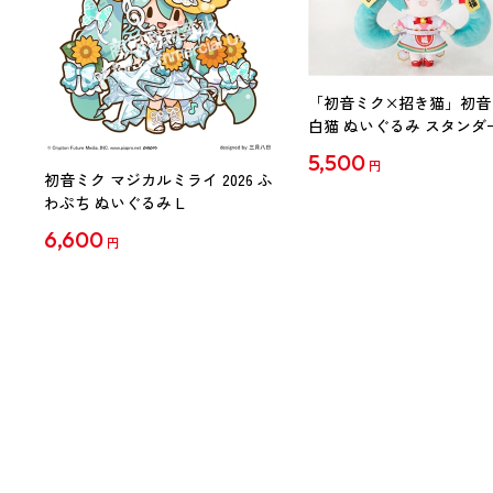
「初音ミク×招き猫」初音
白猫 ぬいぐるみ スタンダ
Art by らっす
5,500
円
初音ミク マジカルミライ 2026 ふ
わぷち ぬいぐるみ L
6,600
円