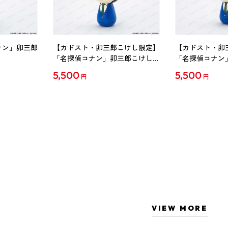
ナン」卯三郎
【カドスト・卯三郎こけし限定】
【カドスト・卯
「名探偵コナン」卯三郎こけし
「名探偵コナン
工藤新一
毛利蘭
5,500
5,500
円
円
VIEW MORE