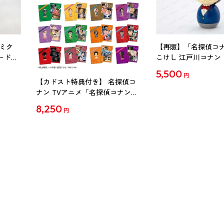
ミク
【再販】「名探偵コ
ード
こけし 江戸川コナン
5,500
円
【カドスト特典付き】 名探偵コ
ナン TVアニメ「名探偵コナン」
30周年記念クリアファイル Vol.2
8,250
円
【1BOX】