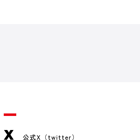
X
公式X（twitter）