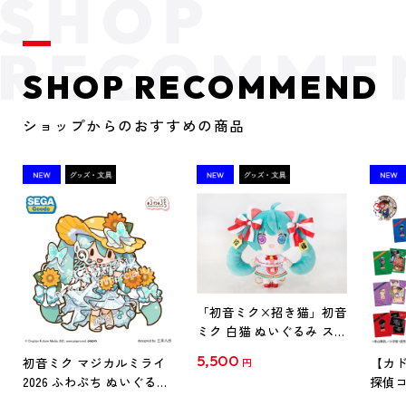
SHOP RECOMMEND
ショップからのおすすめの商品
「初音ミク×招き猫」初音
ミク 白猫 ぬいぐるみ スタ
ンダード Art by らっす
5,500
初音ミク マジカルミライ
【カド
円
2026 ふわぷち ぬいぐるみ
探偵コ
L
探偵コ