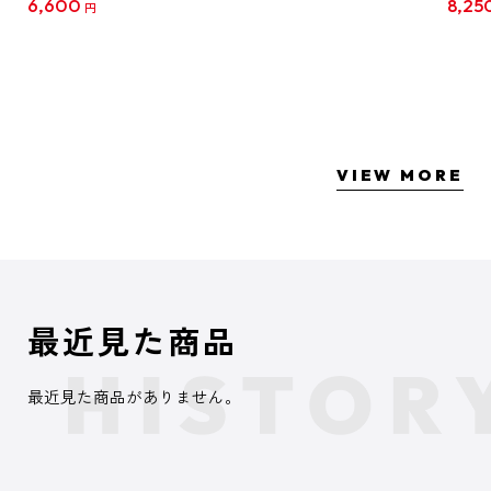
6,600
8,25
円
クリア
【1B
VIEW MORE
最近見た商品
最近見た商品がありません。