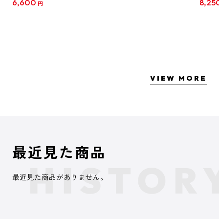
6,600
8,25
円
クリア
【1B
VIEW MORE
最近見た商品
最近見た商品がありません。