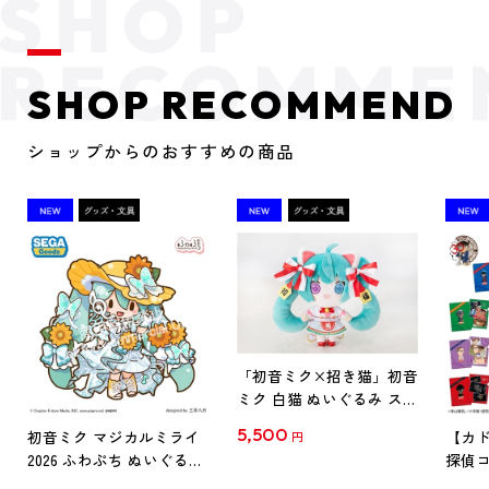
SHOP RECOMMEND
ショップからのおすすめの商品
「初音ミク×招き猫」初音
ミク 白猫 ぬいぐるみ スタ
ンダード Art by らっす
5,500
初音ミク マジカルミライ
【カド
円
2026 ふわぷち ぬいぐるみ
探偵コ
L
探偵コ