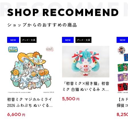
SHOP RECOMMEND
ショップからのおすすめの商品
「初音ミク×招き猫」初音
ミク 白猫 ぬいぐるみ スタ
ンダード Art by らっす
5,500
初音ミク マジカルミライ
【カド
円
2026 ふわぷち ぬいぐるみ
探偵コ
L
探偵コ
6,600
8,25
円
クリア
【1B