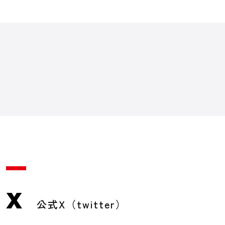
X
公式X（twitter）