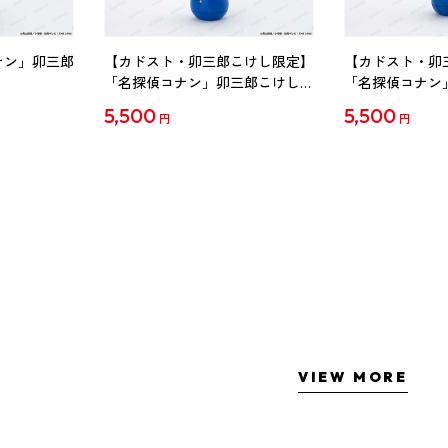
ナン」卯三郎
【カドスト・卯三郎こけし限定】
【カドスト・卯
「名探偵コナン」卯三郎こけし
「名探偵コナン
工藤新一
毛利蘭
5,500
5,500
円
円
VIEW MORE