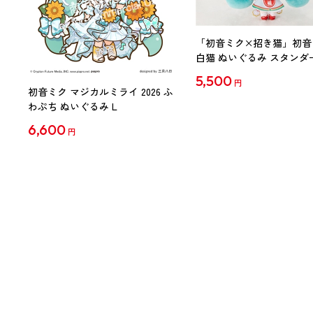
「初音ミク×招き猫」初音
白猫 ぬいぐるみ スタンダ
Art by らっす
5,500
円
初音ミク マジカルミライ 2026 ふ
わぷち ぬいぐるみ L
6,600
円