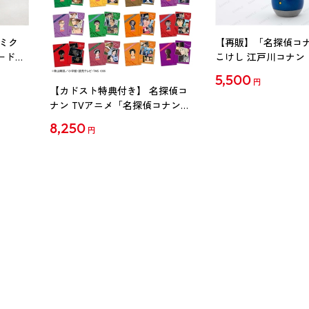
ミク
【再販】「名探偵コ
ード
こけし 江戸川コナン
5,500
円
【カドスト特典付き】 名探偵コ
ナン TVアニメ「名探偵コナン」
30周年記念クリアファイル Vol.2
8,250
円
【1BOX】