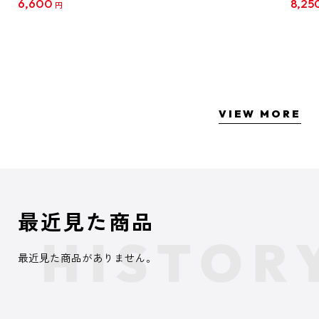
6,600
8,25
円
クリア
【1B
VIEW MORE
最近見た商品
最近見た商品がありません。