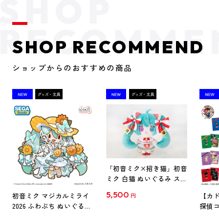
SHOP RECOMMEND
ショップからのおすすめの商品
「初音ミク×招き猫」初音
ミク 白猫 ぬいぐるみ スタ
ンダード Art by らっす
5,500
初音ミク マジカルミライ
【カド
円
2026 ふわぷち ぬいぐるみ
探偵コ
L
探偵コ