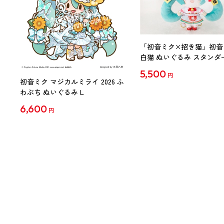
「初音ミク×招き猫」初音
白猫 ぬいぐるみ スタンダ
Art by らっす
5,500
円
初音ミク マジカルミライ 2026 ふ
わぷち ぬいぐるみ L
6,600
円