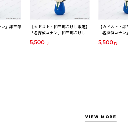
ナン」卯三郎
【カドスト・卯三郎こけし限定】
【カドスト・卯
「名探偵コナン」卯三郎こけし
「名探偵コナン
工藤新一
毛利蘭
5,500
5,500
円
円
VIEW MORE