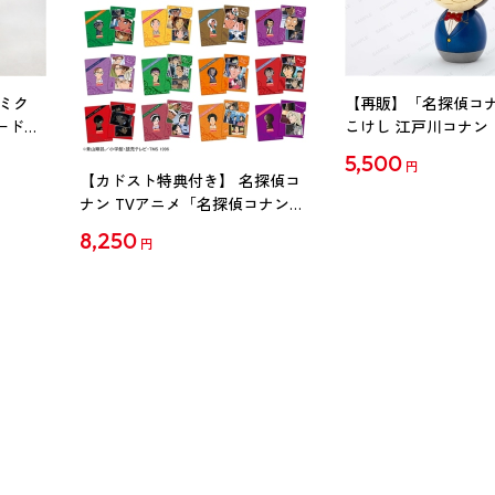
ミク
【再販】「名探偵コ
ード
こけし 江戸川コナン
5,500
円
【カドスト特典付き】 名探偵コ
ナン TVアニメ「名探偵コナン」
30周年記念クリアファイル Vol.2
8,250
円
【1BOX】