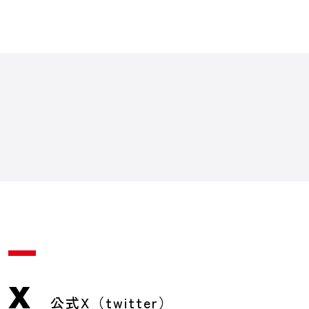
X
公式X（twitter）