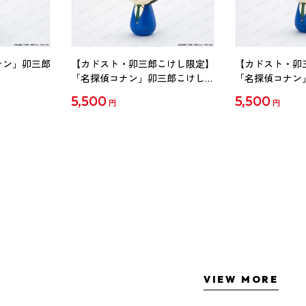
ナン」卯三郎
【カドスト・卯三郎こけし限定】
【カドスト・卯
「名探偵コナン」卯三郎こけし
「名探偵コナン
工藤新一
毛利蘭
5,500
5,500
円
円
VIEW MORE