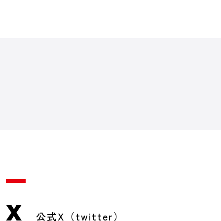
X
公式X（twitter）