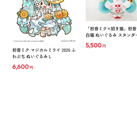
「初音ミク×招き猫」初音
白猫 ぬいぐるみ スタンダ
Art by らっす
5,500
円
初音ミク マジカルミライ 2026 ふ
わぷち ぬいぐるみ L
6,600
円