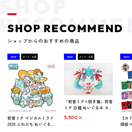
SHOP RECOMMEND
ショップからのおすすめの商品
「初音ミク×招き猫」初音
ミク 白猫 ぬいぐるみ スタ
ンダード Art by らっす
5,500
初音ミク マジカルミライ
【カド
円
2026 ふわぷち ぬいぐるみ
探偵コ
L
探偵コ