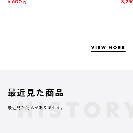
6,600
8,25
円
クリア
【1B
VIEW MORE
最近見た商品
最近見た商品がありません。