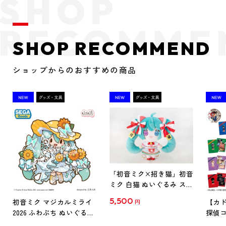
SHOP RECOMMEND
ショップからのおすすめの商品
「初音ミク×招き猫」初音
ミク 白猫 ぬいぐるみ スタ
ンダード Art by らっす
5,500
初音ミク マジカルミライ
【カド
円
2026 ふわぷち ぬいぐるみ
探偵コ
L
探偵コ