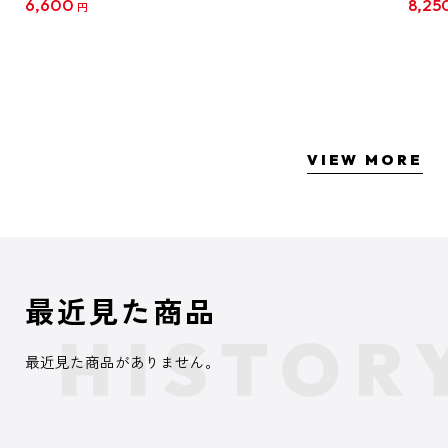
6,600
8,25
円
クリア
【1B
VIEW MORE
最近見た商品
最近見た商品がありません。