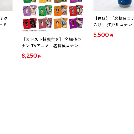
ミク
【再販】「名探偵コ
ード
こけし 江戸川コナン
5,500
円
【カドスト特典付き】 名探偵コ
ナン TVアニメ「名探偵コナン」
30周年記念クリアファイル Vol.2
8,250
円
【1BOX】