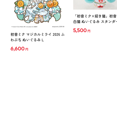
「初音ミク×招き猫」初音
白猫 ぬいぐるみ スタンダ
Art by らっす
5,500
円
初音ミク マジカルミライ 2026 ふ
わぷち ぬいぐるみ L
6,600
円