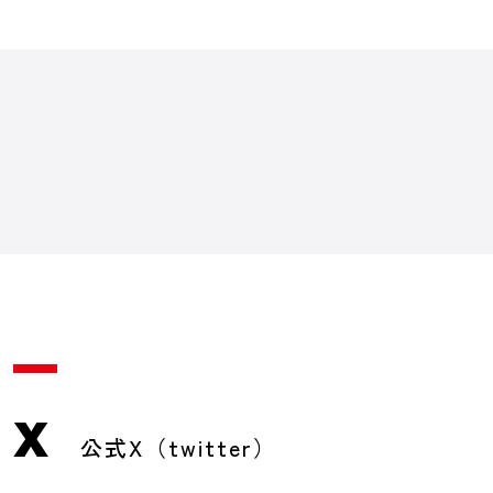
X
公式X（twitter）