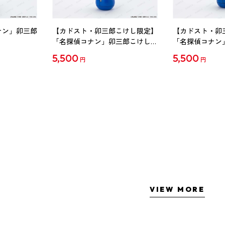
ナン」卯三郎
【カドスト・卯三郎こけし限定】
【カドスト・卯
「名探偵コナン」卯三郎こけし
「名探偵コナン
工藤新一
毛利蘭
5,500
5,500
円
円
VIEW MORE