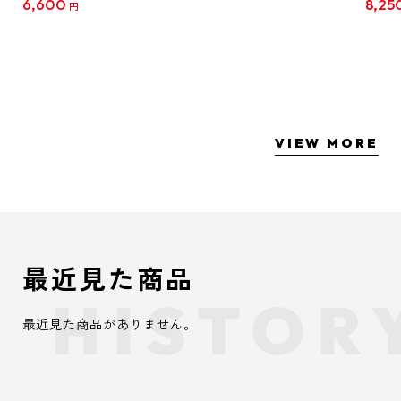
6,600
8,25
円
クリア
【1B
VIEW MORE
最近見た商品
最近見た商品がありません。