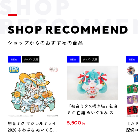
SHOP RECOMMEND
ショップからのおすすめの商品
「初音ミク×招き猫」初音
ミク 白猫 ぬいぐるみ スタ
ンダード Art by らっす
5,500
初音ミク マジカルミライ
【カド
円
2026 ふわぷち ぬいぐるみ
探偵コ
L
探偵コ