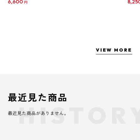
6,600
8,25
円
クリア
【1B
VIEW MORE
最近見た商品
最近見た商品がありません。