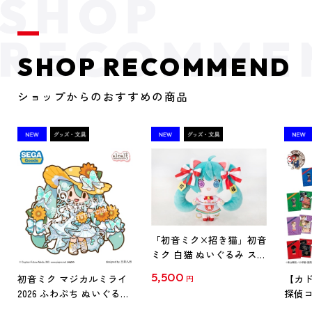
SHOP RECOMMEND
ショップからのおすすめの商品
「初音ミク×招き猫」初音
ミク 白猫 ぬいぐるみ スタ
ンダード Art by らっす
5,500
初音ミク マジカルミライ
【カド
円
2026 ふわぷち ぬいぐるみ
探偵コ
L
探偵コ