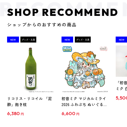
SHOP RECOMMEND
ショップからのおすすめの商品
「初
ミク 
ンダード
5,50
リコリス・リコイル 「泥
初音ミク マジカルミライ
酔」抱き枕
2026 ふわぷち ぬいぐるみ
L
6,380
6,600
円
円