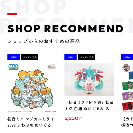
SHOP RECOMMEND
ショップからのおすすめの商品
「初音ミク×招き猫」初音
ミク 白猫 ぬいぐるみ スタ
ンダード Art by らっす
5,500
初音ミク マジカルミライ
【カド
円
2026 ふわぷち ぬいぐるみ
探偵コ
L
探偵コ