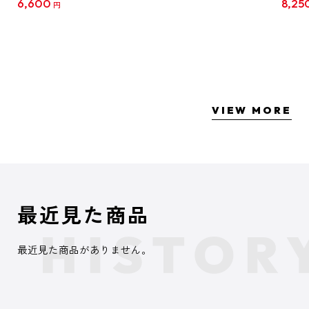
6,600
8,25
円
クリア
【1B
VIEW MORE
最近見た商品
最近見た商品がありません。