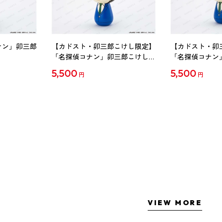
ナン」卯三郎
【カドスト・卯三郎こけし限定】
【カドスト・卯
「名探偵コナン」卯三郎こけし
「名探偵コナン
工藤新一
毛利蘭
5,500
5,500
円
円
VIEW MORE