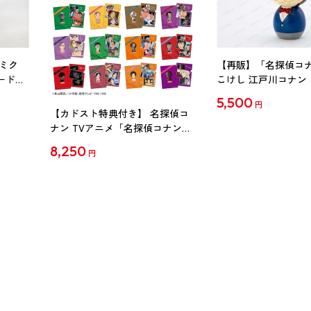
ミク
【再販】「名探偵コ
ード
こけし 江戸川コナン
5,500
円
【カドスト特典付き】 名探偵コ
ナン TVアニメ「名探偵コナン」
30周年記念クリアファイル Vol.2
8,250
円
【1BOX】