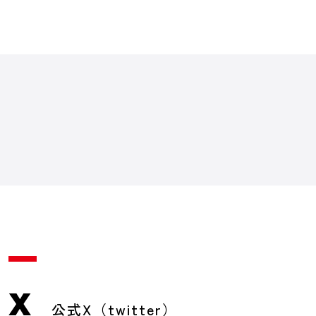
X
公式X（twitter）