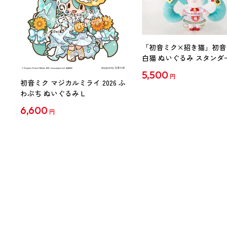
「初音ミク×招き猫」初音
白猫 ぬいぐるみ スタンダ
Art by らっす
5,500
円
初音ミク マジカルミライ 2026 ふ
わぷち ぬいぐるみ L
6,600
円