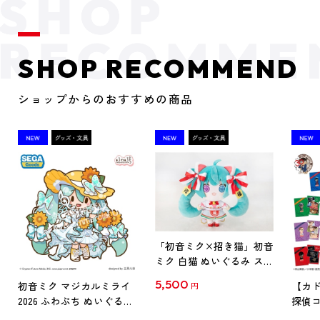
SHOP RECOMMEND
ショップからのおすすめの商品
「初音ミク×招き猫」初音
ミク 白猫 ぬいぐるみ スタ
ンダード Art by らっす
5,500
初音ミク マジカルミライ
【カド
円
2026 ふわぷち ぬいぐるみ
探偵コ
L
探偵コ