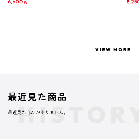
6,600
8,25
円
クリア
【1B
VIEW MORE
最近見た商品
最近見た商品がありません。