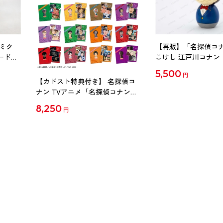
ミク
【再販】「名探偵コ
ード
こけし 江戸川コナン
5,500
円
【カドスト特典付き】 名探偵コ
ナン TVアニメ「名探偵コナン」
30周年記念クリアファイル Vol.2
8,250
円
【1BOX】