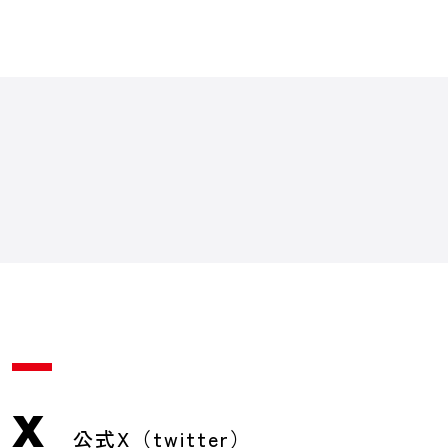
X
公式X（twitter）