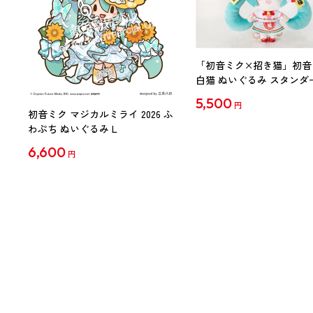
「初音ミク×招き猫」初音
白猫 ぬいぐるみ スタンダ
Art by らっす
5,500
円
初音ミク マジカルミライ 2026 ふ
わぷち ぬいぐるみ L
6,600
円