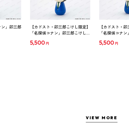
ナン」卯三郎
【カドスト・卯三郎こけし限定】
【カドスト・卯
「名探偵コナン」卯三郎こけし
「名探偵コナン
工藤新一
毛利蘭
5,500
5,500
円
円
VIEW MORE