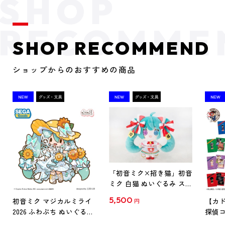
SHOP RECOMMEND
ショップからのおすすめの商品
「初音ミク×招き猫」初音
ミク 白猫 ぬいぐるみ スタ
ンダード Art by らっす
5,500
初音ミク マジカルミライ
【カド
円
2026 ふわぷち ぬいぐるみ
探偵コ
L
探偵コ