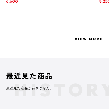
6,600
8,25
円
クリア
【1B
VIEW MORE
最近見た商品
最近見た商品がありません。