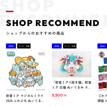
SHOP RECOMMEND
ショップからのおすすめの商品
「初音ミク×招き猫」初音
ミク 白猫 ぬいぐるみ スタ
ンダード Art by らっす
5,500
初音ミク マジカルミライ
【カド
円
2026 ふわぷち ぬいぐるみ
探偵コ
L
探偵コ