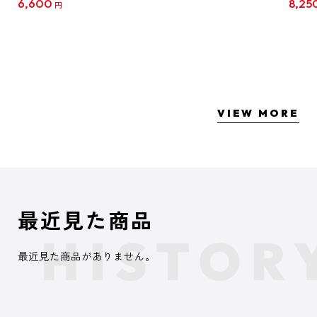
6,600
8,25
円
クリア
【1B
VIEW MORE
最近見た商品
最近見た商品がありません。