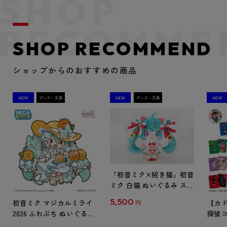
SHOP RECOMMEND
ショップからのおすすめの商品
「初音ミク×招き猫」初音
ミク 白猫 ぬいぐるみ スタ
ンダード Art by らっす
5,500
初音ミク マジカルミライ
【カド
円
2026 ふわぷち ぬいぐるみ
探偵コ
L
探偵コ