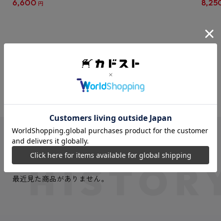
6,600
8,25
円
クリア
【1B
VIEW MORE
最近見た商品
最近見た商品がありません。