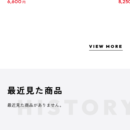
6,600
8,25
円
クリア
【1B
VIEW MORE
最近見た商品
最近見た商品がありません。