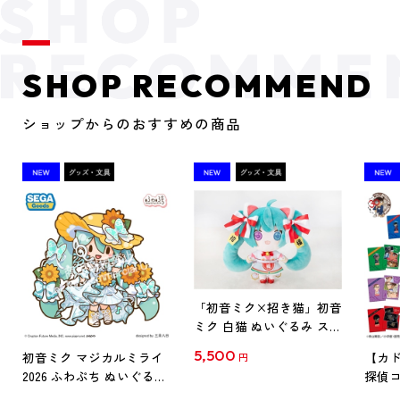
SHOP RECOMMEND
ショップからのおすすめの商品
「初音ミク×招き猫」初音
ミク 白猫 ぬいぐるみ スタ
ンダード Art by らっす
5,500
初音ミク マジカルミライ
【カド
円
2026 ふわぷち ぬいぐるみ
探偵コ
L
探偵コ