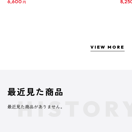
6,600
8,25
円
クリア
【1B
VIEW MORE
最近見た商品
最近見た商品がありません。