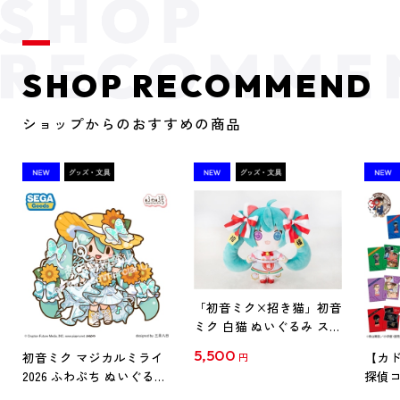
SHOP RECOMMEND
ショップからのおすすめの商品
「初音ミク×招き猫」初音
ミク 白猫 ぬいぐるみ スタ
ンダード Art by らっす
5,500
初音ミク マジカルミライ
【カド
円
2026 ふわぷち ぬいぐるみ
探偵コ
L
探偵コ