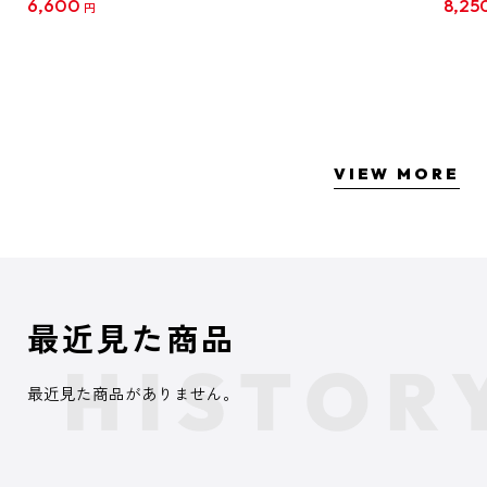
6,600
8,25
円
クリア
【1B
VIEW MORE
最近見た商品
最近見た商品がありません。