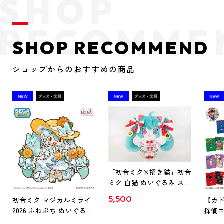
SHOP RECOMMEND
ショップからのおすすめの商品
「初音ミク×招き猫」初音
ミク 白猫 ぬいぐるみ スタ
ンダード Art by らっす
5,500
初音ミク マジカルミライ
【カド
円
2026 ふわぷち ぬいぐるみ
探偵コ
L
探偵コ