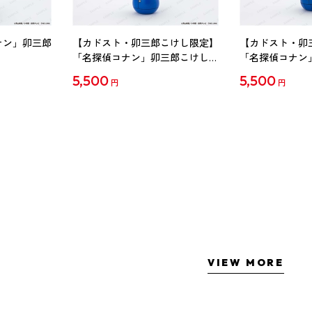
ナン」卯三郎
【カドスト・卯三郎こけし限定】
【カドスト・卯
「名探偵コナン」卯三郎こけし
「名探偵コナン
工藤新一
毛利蘭
5,500
5,500
円
円
VIEW MORE