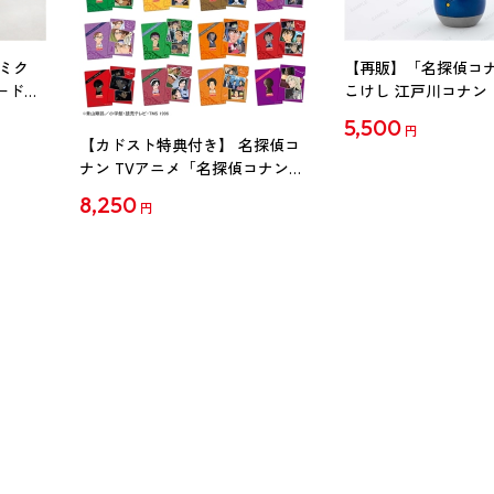
ミク
【再販】「名探偵コ
ード
こけし 江戸川コナン
5,500
円
【カドスト特典付き】 名探偵コ
ナン TVアニメ「名探偵コナン」
30周年記念クリアファイル Vol.2
8,250
円
【1BOX】