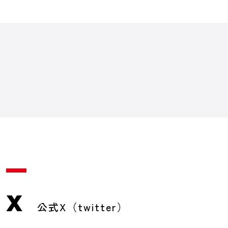
X
公式X（twitter）