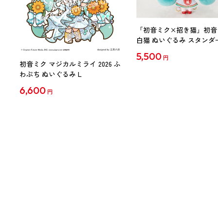
「初音ミク×招き猫」初音
白猫 ぬいぐるみ スタンダ
Art by らっす
5,500
円
初音ミク マジカルミライ 2026 ふ
わぷち ぬいぐるみ L
6,600
円