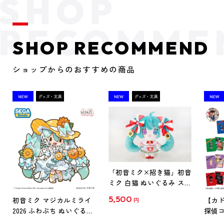
SHOP RECOMMEND
ショップからのおすすめの商品
「初音ミク×招き猫」初音
ミク 白猫 ぬいぐるみ スタ
ンダード Art by らっす
5,500
初音ミク マジカルミライ
【カド
円
2026 ふわぷち ぬいぐるみ
探偵コ
L
探偵コ