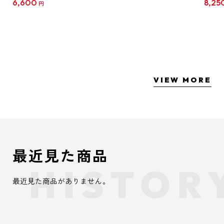
6,600
8,25
円
クリア
【1B
VIEW MORE
最近見た商品
最近見た商品がありません。