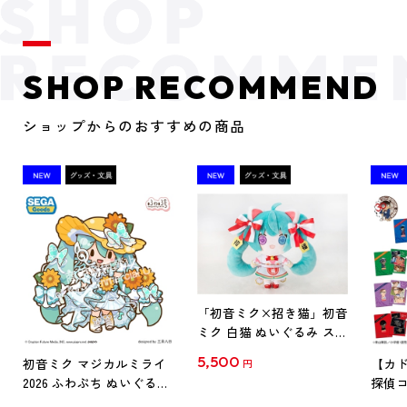
SHOP RECOMMEND
ショップからのおすすめの商品
「初音ミク×招き猫」初音
ミク 白猫 ぬいぐるみ スタ
ンダード Art by らっす
5,500
初音ミク マジカルミライ
【カド
円
2026 ふわぷち ぬいぐるみ
探偵コ
L
探偵コ